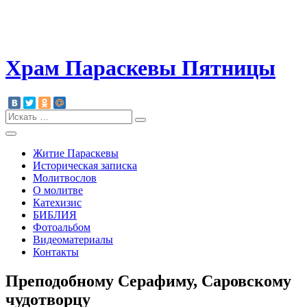
Храм Параскевы Пятницы
search:
Житие Параскевы
Историческая записка
Молитвослов
О молитве
Катeхизис
БИБЛИЯ
Фотоальбом
Видеоматериалы
Контакты
Преподобному Серафиму, Саровскому
чудотворцу