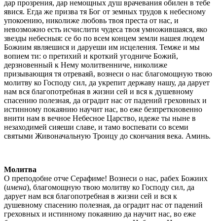
дар прозрения, дар немощных душ врачевания обилен в тебе
явися. Егда же призва тя Бог от земных трудов к небесному
упокоению, николиже любовь твоя преста от нас, и
невозможно есть исчислити чудеса твоя умножившаяся, яко
звезды небесныя: се бо по всем концем земли нашея людем
Божиим являешися и даруеши им исцеления. Темже и мы
вопием ти: о претихий и кроткий угодниче Божий,
дерзновенный к Нему молитвенниче, николиже
призывающия тя отреваяй, вознеси о нас благомощную твою
молитву ко Господу сил, да укрепит державу нашу, да дарует
нам вся благопотребная в жизни сей и вся к душевному
спасению полезная, да оградит нас от падений греховных и
истинному покаянию научит нас, во еже безпреткновенно
внити нам в вечное Небесное Царство, идеже ты ныне в
незаходимей сияеши славе, и тамо воспевати со всеми
святыми Живоначальную Троицу до скончания века. Аминь.
Молитва
О преподобне отче Серафиме! Вознеси о нас, рабех Божиих
(
имена
), благомощную твою молитву ко Господу сил, да
дарует нам вся благопотребная в жизни сей и вся к
душевному спасению полезная, да оградит нас от падений
греховных и истинному покаянию да научит нас, во еже