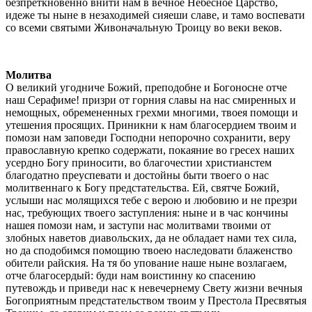
безпреткновенно внити нам в вечное Небесное Царство,
идеже ты ныне в незаходимей сияеши славе, и тамо воспевати
со всеми святыми Живоначальную Троицу во веки веков.
Молитва
О великий угодниче Божий, преподобне и Богоносне отче
наш Серафиме! призри от горния славы на нас смиренных и
немощных, обремененных грехми многими, твоея помощи и
утешения просящих. Приникни к нам благосердием твоим и
помози нам заповеди Господни непорочно сохранити, веру
православную крепко содержати, покаяние во гресех наших
усердно Богу приносити, во благочестии христианстем
благодатно преуспевати и достойны быти твоего о нас
молитвеннаго к Богу предстательства. Ей, святче Божий,
услыши нас молящихся тебе с верою и любовию и не презри
нас, требующих твоего заступления: ныне и в час кончины
нашея помози нам, и заступи нас молитвами твоими от
злобных наветов диавольских, да не обладает нами тех сила,
но да сподобимся помощию твоею наследовати блаженство
обители райския. На тя бо упование наше ныне возлагаем,
отче благосердый: буди нам воистинну ко спасению
путевождь и приведи нас к невечернему Свету жизни вечныя
Богоприятным предстательством твоим у Престола Пресвятыя