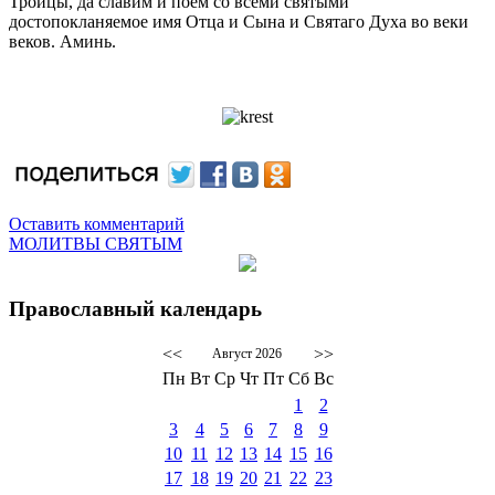
Троицы, да славим и поем со всеми святыми
достопокланяемое имя Отца и Сына и Святаго Духа во веки
веков. Аминь.
Оставить комментарий
МОЛИТВЫ СВЯТЫМ
Православный календарь
<<
>>
Август 2026
Пн
Вт
Ср
Чт
Пт
Сб
Вс
1
2
3
4
5
6
7
8
9
10
11
12
13
14
15
16
17
18
19
20
21
22
23