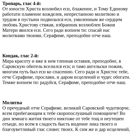
Тропарь, глас 4-й:
От юности Христа возлюбил еси, блаженне, и Тому Единому
работати пламенне вожделев, непрестанною молитвою и
трудом в пустыни подвизался еси, умиленным же сердцем
любовь Христову стяжав, избранник возлюблен Божия
Матери явился еси. Сего ради вопием ти: спасай нас
молитвами твоими, Серафиме, преподобне отче наш.
Кондак, глас 2-й:
Мира красоту и яже в нем тленная оставив, преподобне, в
Саровскую обитель вселился еси; и тамо ангельски пожив,
многим путь был еси ко спасению. Сего ради и Христос тебе,
отче Серафиме, прослави, и даром исцелений и чудес обогати.
Темже вопием ти: радуйся, Серафиме, преподобне отче наш.
Молитва
О пречудный отче Серафиме, великий Саровский чудотворче,
всем прибегающим к тебе скоропослушный помощниче! Во
дни земнаго жития твоего никтоже от тебе тощ и неутешен
отъиде, но всем в сладость бысть видение лика твоего и
благоуветливый глас словес твоих. К сим же и дар исцелений,