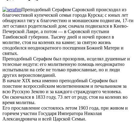
Преподобный Серафим Саровский происходил из
благочестивой купеческой семьи города Курска; с юных лет
обнаружил тягу к благочестию и монашеским подвигам, 17-ти
лет оставил родительский дом; сначала подвизался в Киево-
Печерской Лавре, а потом — в Саровской пустыни
Тамбовской губернии. Тысячу дней и ночей провел в
молитве, стоя на коленях на камне; за святую жизнь
сподобился неоднократного посещения Божией Матери и
святых.
Преподобный Серафим был прозорлив, исцелял душевные и
телесные недуги: его молитвенную помощь неоднократно
испытывали на себе не только православные, но и люди
других вероисповеданий.
В начале XIX века именно преподобный Серафим был
поистине всероссийским молитвенником и печальником за
всю Русскую Землю и за каждого страждущего человека.
Он скончался в 1833 году, 73 лет от роду, стоя на коленях во
время молитвы.
Его прославление состоялось летом 1903 года, при живом и
горячем участии Государя Императора Николая
Александровича и всей Царской Семьи.